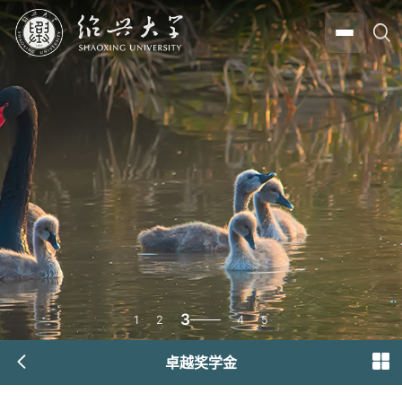
3
1
2
4
5
卓越奖学金