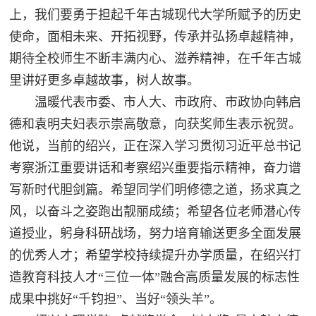
上，我们要勇于担起千年古城现代大学所赋予的历史
使命，面相未来、开拓视野，传承并弘扬卓越精神，
期待全校师生不断丰满内心、滋养精神，在千年古城
里讲好更多卓越故事，树人故事。
温暖代表市委、市人大、市政府、市政协向韩启
德和袁明夫妇表示崇高敬意，向获奖师生表示祝贺。
他说，当前的绍兴，正在深入学习贯彻习近平总书记
考察浙江重要讲话和考察绍兴重要指示精神，奋力谱
写新时代胆剑篇。希望同学们明修德之道，扬求真之
风，以奋斗之姿跑出靓丽成绩；希望各位老师潜心传
道授业，躬身科研战场，努力培育输送更多全面发展
的优秀人才；希望学校持续提升办学质量，在绍兴打
造教育科技人才“三位一体”融合高质量发展的标志性
成果中挑好“千钧担”、当好“领头羊”。