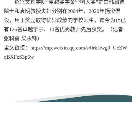
绍兴文理学院“卓越奖学金”“树人奖”是由韩启德
院士和袁明教授夫妇分别在2004年、2020年捐资倡
设，用于奖励取得优异成绩的学校师生，迄今为止已
有125名卓越学子、10名优秀教师先后获奖
。（记者
张科勇 梁永锋）
全文链接：
https://mp.weixin.qq.com/s/0rkUwg9_UeZW
qBXFzS3p6w
党政管理机构