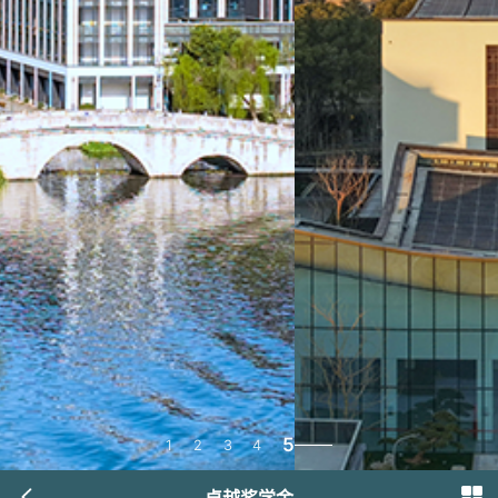
5
1
2
3
4
卓越奖学金