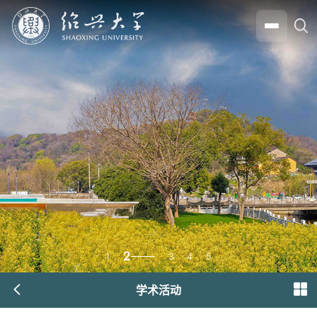
2
1
3
4
5
学术活动