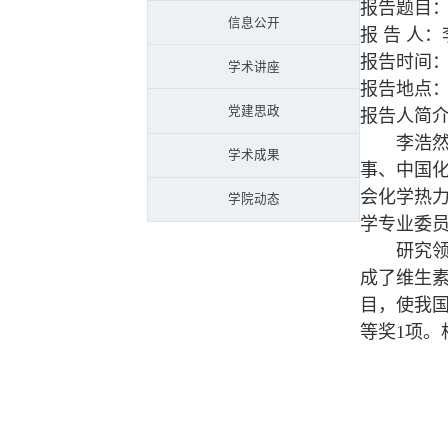
报告题目
信息公开
报 告 人
报告时间：1
学术讲座
报告地点：
党建思政
报告人简
李浩然，
学术成果
事、中国
会化学热
学院动态
学专业委
研究领域
成了维生
目，使我
等奖1项。