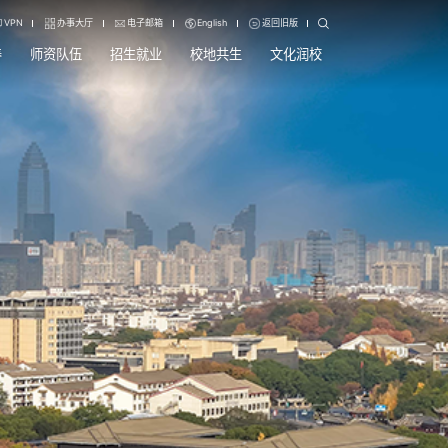
VPN
办事大厅
电子邮箱
English
返回旧版
养
师资队伍
招生就业
校地共生
文化润校