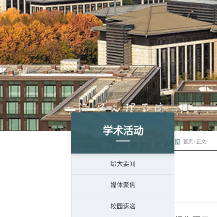
学术活动
首页
>
正文
绍大要闻
媒体聚焦
校园速递