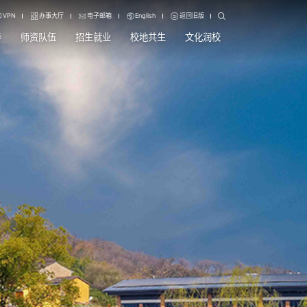
VPN
办事大厅
电子邮箱
English
返回旧版
养
师资队伍
招生就业
校地共生
文化润校