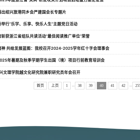
播出绍兴旅港同乡会严建国会长专题片
委举行“乐学、乐享、快乐人生”主题党日活动
馆斩获浙江省组队共读活动“最佳阅读推广单位”荣誉
神 共绘发展蓝图：我校召开2024-2025学年红十字会理事会
2025年暑期及秋季学期学生出国（境）项目行前教育培训会
年绍兴文理学院越文化研究院兼职研究员年会召开
...
...
首页
上页
1
38
39
40
41
42
25