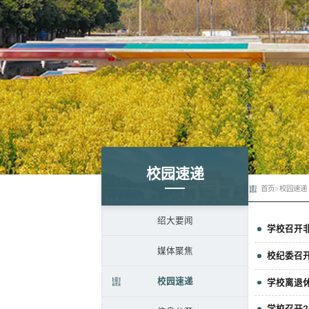
校园速递
首页
>
校园速递
绍大要闻
学校召开
媒体聚焦
校纪委召
校园速递
学校离退
学校召开2