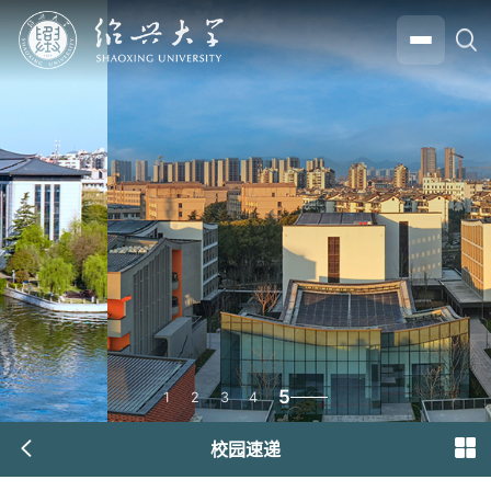
5
1
2
3
4
校园速递