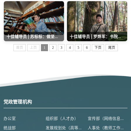
十佳辅导员 | 苏标标：做坚韧又柔软的育人路标
十佳辅导员 | 罗烨军：书院辅导员的育人初心——以热爱赴山海，以坚守伴成长
首页
上页
1
2
3
4
5
6
下页
尾页
党政管理机构
办公室
组织部（人才办）
宣传部（网络信息安全管理与新闻中心）
统战部
发展规划处（高等教育研究所）
人事处（教师工作部）