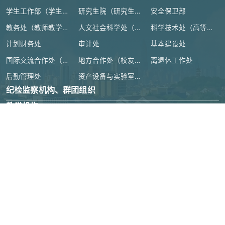
学生工作部（学生处、人武部）
研究生院（研究生工作部、学科建设办公室）
安全保卫部
教务处（教师教学发展中心）
人文社会科学处（高等人文研究院）
科学技术处（高等研究院）
计划财务处
审计处
基本建设处
国际交流合作处（港澳台事务办公室）
地方合作处（校友总会办公室）
离退休工作处
后勤管理处
资产设备与实验室管理处
纪检监察机构、群团组织
教学机构
教辅机构
附属单位
教育部
|
浙江省教育厅
|
绍兴市人民政府
|
官方微博
|
本科教育教
学审核评估
|
高校科研经费使用信息公开
地址：绍兴市城南大道1077号
|
邮编：312000
|
IPV6
版权所有©绍兴大学