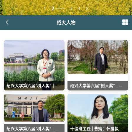
3
1
2
4
5
绍大人物
绍兴大学第六届“树人奖”｜施丽莲：躬耕教坛三十春 桃李成林守初心
绍兴大学第六届“树人奖”｜潘承玉：汗水浇灌三十载 深耕“越学"育桃李
绍兴大学第六届“树人奖"｜杜海平：三十七载教育路 逐梦前行幸福人
十佳班主任 | 曹婧：怀爱执教传薪火，润心育人共成长