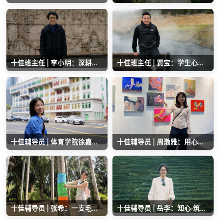
十佳班主任 | 李小明：深耕育人二十载，亦师亦友润心田
十佳班主任 | 贾宝：学生心中有口皆碑的“宝哥”
十佳辅导员 | 体育学院徐嘉穗：把“初心”写进青春里
十佳辅导员 | 周渤雅：用心做好育人路上的每一件事
十佳辅导员 | 张希：一支毛笔写春秋
十佳辅导员 | 岳李：知心·筑路·敢为——新手辅导员的进阶之路