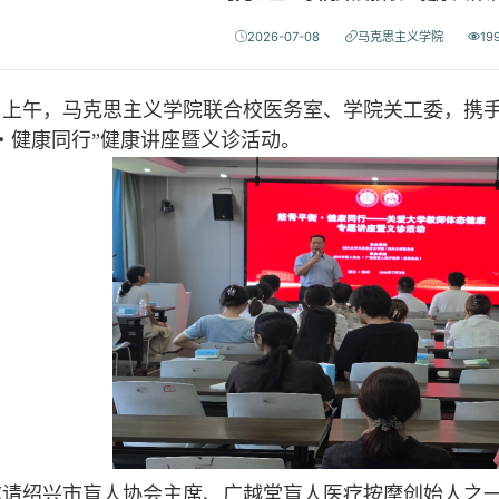
2026-07-08
马克思主义学院
19
上午，马克思主义学院联合校医务室、学院关工委，
携
・健康同行”健康讲座暨义诊活动。
绍兴市盲人协会主席、广越堂盲人医疗按摩创始人之一