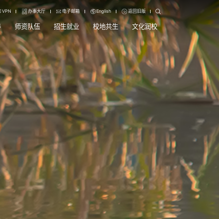
VPN
办事大厅
电子邮箱
English
返回旧版
养
师资队伍
招生就业
校地共生
文化润校