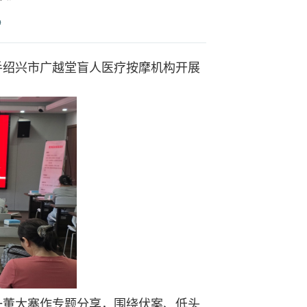
9
手绍兴市广越堂盲人医疗按摩机构开展
董大寨作专题分享，围绕伏案、低头