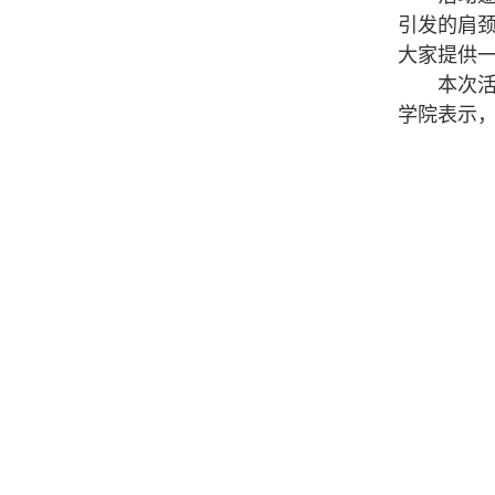
引发的肩
大家提供
本次活动
学院表示
党政管理机构
纪检监察机构、群团组织
教学机构
教辅机构
附属单位
办公室
组织部（人才办）
发展规划处（高等教育研究所）
人事处（教师工作部）
安全保卫部
教务处（教师教学发展中心）