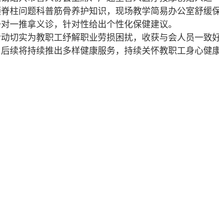
颈脊柱问题科普筋骨养护知识，现场教学简易办公室舒缓
一对一推拿义诊，针对性给出个性化保健建议。
切实为教职工纾解职业劳损困扰，收获与会人员一致好
，后续将持续推出多样健康服务，持续关怀教职工身心健
教育部
|
浙江省教育厅
|
绍兴市
宣传部（网络信息安全管理与新闻中心）
统战部
学生工作部（学生处、人武部）
研究生院（研究生工作部、学科建设办公室）
人文社会科学处（高等人文研究院）
科学技术处（高等研究院）