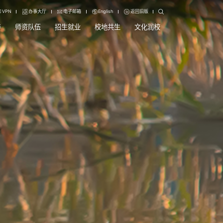
VPN
办事大厅
电子邮箱
English
返回旧版
养
师资队伍
招生就业
校地共生
文化润校