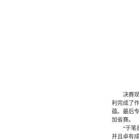
决赛现场
利完成了
蕴。最后专
加省赛。
“于笔墨
并且卓有成