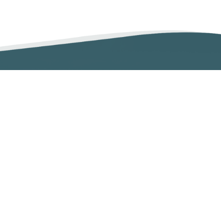
党政管理机构
办公室
组织部（人才办）
宣传部（网络信息安全管理与新闻中心）
统战部
发展规划处（高等教育研究所）
人事处（教师工作部）
学生工作部（学生处、人武部）
研究生院（研究生工作部、学科建设办公室）
安全保卫部
教务处（教师教学发展中心）
人文社会科学处（高等人文研究院）
科学技术处（高等研究院）
计划财务处
审计处
基本建设处
国际交流合作处（港澳台事务办公室）
地方合作处（校友总会办公室）
离退休工作处
后勤管理处
资产设备与实验室管理处
纪检监察机构、群团组织