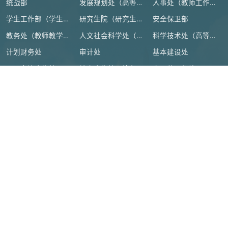
统战部
发展规划处（高等教育研究所）
人事处（教师工作部）
学生工作部（学生处、人武部）
研究生院（研究生工作部、学科建设办公室）
安全保卫部
教务处（教师教学发展中心）
人文社会科学处（高等人文研究院）
科学技术处（高等研究院）
计划财务处
审计处
基本建设处
国际交流合作处（港澳台事务办公室）
地方合作处（校友总会办公室）
离退休工作处
后勤管理处
资产设备与实验室管理处
纪检监察机构、群团组织
教学机构
教辅机构
附属单位
教育部
|
浙江省教育厅
|
绍兴市人民政府
|
官方微博
|
本科教育教
学审核评估
|
高校科研经费使用信息公开
地址：绍兴市城南大道1077号
|
邮编：312000
|
IPV6