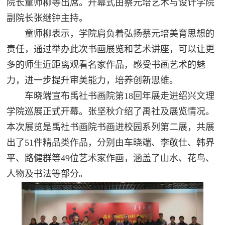
院长童师柳
等出席。开幕式由蔡元培艺术与设计学院
副院长张继钟主持。
童师柳表示，学院肩负着弘扬蔡元培美育思想的
责任，通过举办此次书画展览和艺术讲座，可以让更
多的师生近距离观看名家作品，感受书画艺术的魅
力，进一步提升审美能力，培养创新思维。
车晓端宣布禹社书画院第18回年展走进绍兴文理
学院巡展正式开幕。
张坚秋介绍了禹社及展览情况。
本次展览是禹社书画院书画进校园系列第二展，共展
出了51件精品类作品，分别由车晓端、李敬仕、韩界
平、路健群等49位艺术家作画，涵盖了山水、花鸟、
人物及书法等部分。