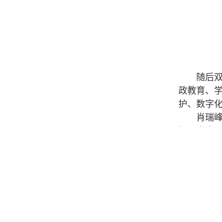
随后双方
政教育、
护、数字
肖瑞峰在
掘、学术
李圣华指
研究院形
此次战略
领，以文
慧和力量