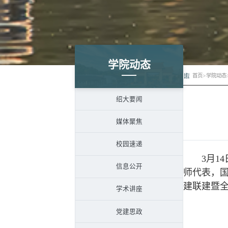
学院动态
首页
>
学院动态
绍大要闻
媒体聚焦
校园速递
3月14
信息公开
师代表，
建联建暨
学术讲座
党建思政