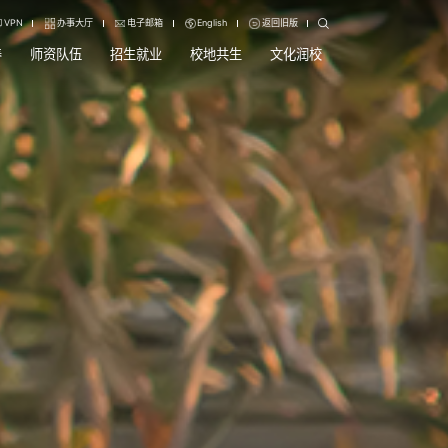
VPN
办事大厅
电子邮箱
English
返回旧版
养
师资队伍
招生就业
校地共生
文化润校