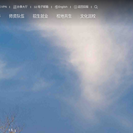
VPN
办事大厅
电子邮箱
English
返回旧版
养
师资队伍
招生就业
校地共生
文化润校