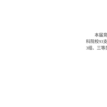
本届竞赛包
科院校93
3组、三等