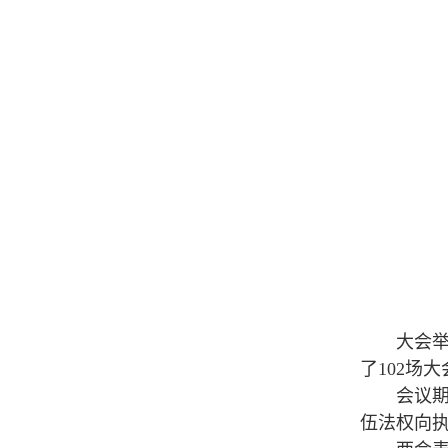
大会举行了H
了102场
会议期间，
伍法权向执