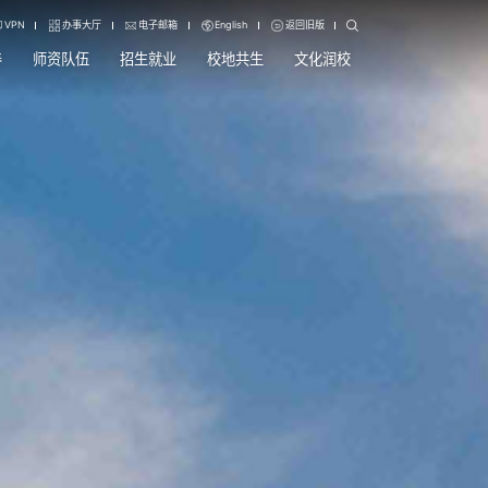
VPN
办事大厅
电子邮箱
English
返回旧版
养
师资队伍
招生就业
校地共生
文化润校