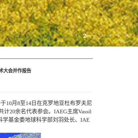
3
1
2
4
5
学术大会并作报告
10月8至14日在克罗地亚杜布罗夫尼
0余名代表参会。IAEG主席Vassil
然科学基金委地球科学部刘羽处长、IAE