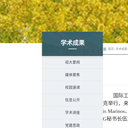
学术成果
首页
>
学术成果
绍大要闻
媒体聚焦
校园速递
国际工程地
信息公开
克举行，来
is Ma
学术讲座
G秘书长
党建思政