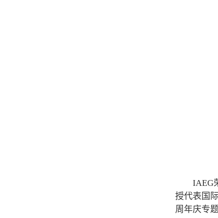
IAEG荣誉主
授代表国际岩
周年庆专