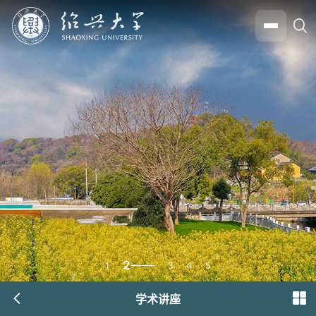
2
1
3
4
5
学术讲座