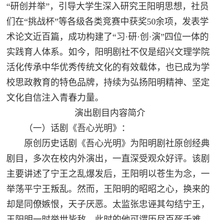
“研创并举”，引导大学生深入研究王阳明思想，社员
们在“挑战杯”等各级各类竞赛中获奖50余项，发表学
术论文近百篇，成功构建了“习·研·创·演”四位一体的
实践育人体系。如今，阳明剧社不仅是绍兴文理学院
活化传承中华优秀传统文化的有效载体，也已成为学
校思政教育的特色品牌，持续为弘扬阳明精神、坚定
文化自信注入青春力量。
演出剧目内容简介
（一）话剧《吾心光明》：
原创历史话剧《吾心光明》为阳明剧社原创经典
剧目，多次在校内外演出，一直深受观众好评。该剧
主要讲述了宁王之乱爆发后，王阳明以苍生为念，一
举荡平宁王叛乱。然而，王阳明的昭昭之心，换来的
却是同僚嫉恨，天子厌恶。太监张忠诬其勾结宁王，
王阳明一时举世皆敌，此时的他可谓历尽百死千难，