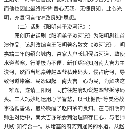
而他也因此最终悟得“吾心无我，无愧良知，此心光
明，亦复何言”的“致良知”思想。
（二）话剧《阳明弟子浚河记》：
原创历史话剧《阳明弟子浚河记》为阳明剧社首
演作品，该剧改编自王阳明著名散文《浚河记》。明
嘉靖二年的绍兴城内，富家大户长期侵占河道，致使
水道淤塞，行船极为不便。新任绍兴知府南大吉力主
浚河，然而当地豪绅赵四爷私建码头，侵占府河，导
致河道堵塞、民怨四起。南大吉一心为民，为解决这
一难题，遂请王阳明一同前往赵府劝说赵四爷拆除码
头。二人巧妙地运用心学智慧，以“让檐街”等美俗故
事循循善诱，最终唤醒了赵四爷的良知。在与阳明的
师生对话中，南大吉亦领会到治理需存仁心，与老师
共践“知行合一”。从堵塞的府河到通畅的水道，从赵