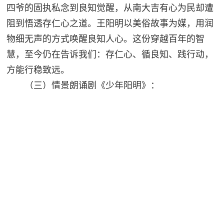
四爷的固执私念到良知觉醒，从南大吉有心为民却遭
阻到悟透存仁心之道。王阳明以美俗故事为媒，用润
物细无声的方式唤醒良知人心。这份穿越百年的智
慧，至今仍在告诉我们：存仁心、循良知、践行动，
方能行稳致远。
（三）情景朗诵剧《少年阳明》：
情景朗诵剧《少年阳明》聚焦明代思想家王阳明
从降生至入仕的成长历程，展现其生而不凡的圣人特
质与一步步“成圣”的赤子之心。王阳明十岁吟诗作惊
艳众人，年少时爱象棋、习兵法、闯四方，立圣贤之
宏愿，两度科举落榜却始终保持洒脱。1499年，28岁
的王阳明考中进士，踏入仕途，继续追寻成圣之道。
作为中国历史上集立德、立功、立言于一身的“真三
不朽”者，王阳明自幼立志作圣人，他早年曾服膺于