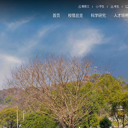
教职工
学生
考生
首页
校情总览
科学研究
人才培