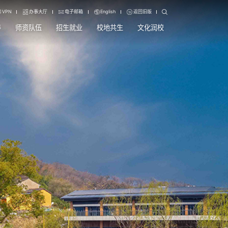
VPN
办事大厅
电子邮箱
English
返回旧版
养
师资队伍
招生就业
校地共生
文化润校