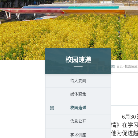
校园速递
首页
>
校园速递
绍大要闻
媒体聚焦
校园速递
6月
信息公开
情》在学
他为促进
学术讲座