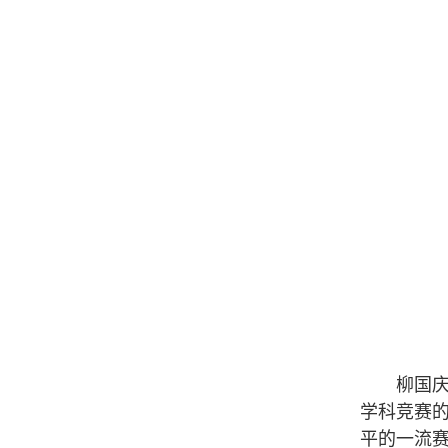
柳国庆代
学科竞赛
平的一流