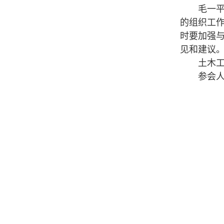
毛一平从“
的组织工
时要加强
见和建议
土木工程
参会