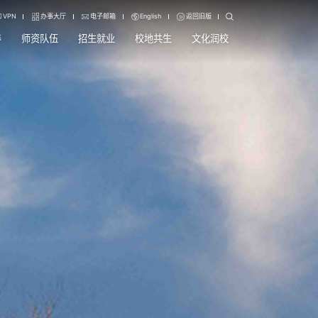
VPN
办事大厅
电子邮箱
English
返回旧版
养
师资队伍
招生就业
校地共生
文化润校