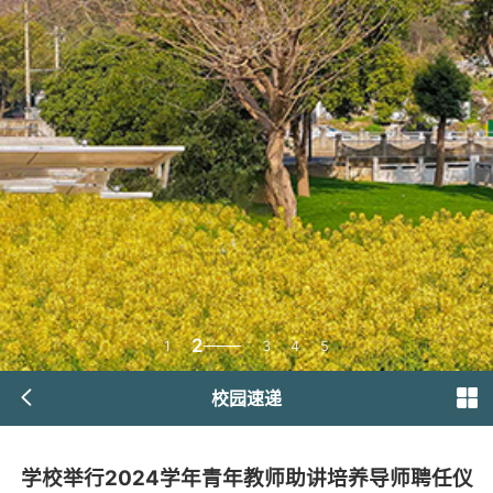
2
1
3
4
5
校园速递
学校举行2024学年青年教师助讲培养导师聘任仪