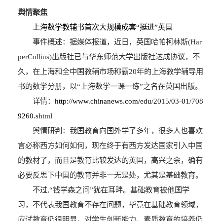
舆情聚焦
上海数学教辅书首次大规模成套“挺进”英国
事件概述：据媒体报道，近日，英国哈帕柯林斯(Har
perCollins)出版社已与华东师范大学出版社达成协议，不
久，在上海和全中国教辅市场称霸20年的上海教学辅导用
书的数学分册，以“上海数学一课一练”之名在英国出版。
详情：
http://www.chinanews.com/edu/2015/03-01/708
9260.shtml
舆情研判：我国教育向国外学了多年，很多人也喜欢
言必称西方如何如何，现在终于有西方发达国家引入中国
的教材了，而且是教育比较发达的英国，高兴之余，确有
必要反思下中国的教育并非一无是处，尤其是基础教育。
不过,“钱学森之问”犹在耳畔。基础教育被他国学
习，不代表我国教育不存在问题，毕竟在基础教育领域，
应试教育仍很明显，对学生创新能力、素质教育的培养仍