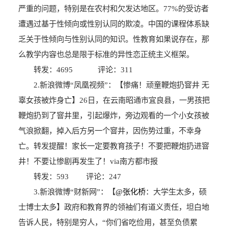
严重的问题，特别是在农村和欠发达地区。77%的受访者
遭遇过基于性倾向或性别认同的欺凌。中国的课程体系缺
乏关于性倾向与性别认同的知识。性教育如果说存在，那
么教学内容也总是限于标准的异性恋正统主义框架。
转发：4695 评论：311
2.新浪微博“凤凰视频”：【惨痛！顽童鞭炮扔窨井 无
辜女孩被炸身亡】26日，在云南昭通市宜良县，一男孩把
鞭炮扔到了窨井里，引起爆炸，旁边观看的一个小女孩被
气浪掀翻，掉入后方另一个窨井，因伤势过重，不幸身
亡。转发提醒！家长一定要教育孩子！不要把鞭炮扔进窨
井！不要让惨剧再发生了！via南方都市报
转发：593 评论：247
3.新浪微博“财新网”：【
@张化桥
：大学生太多，硕
士博士太多】政府和教育界的领袖们有道义责任，坦白地
告诉人民，特别是穷人，“你们省吃俭用，甚至负债累