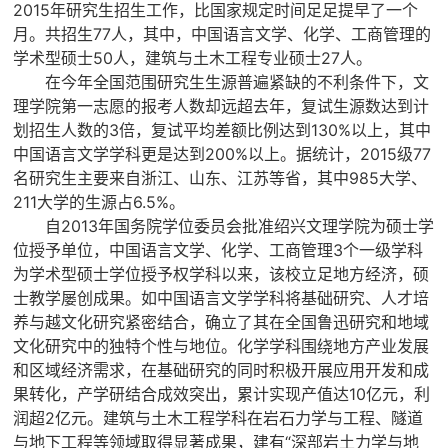
2015年研究生招生工作，比国家规定时间足足提早了一个
月。共招生77人，其中，中国语言文学、化学、工商管理的
学术型硕士50人，建筑与土木工程专业硕士27人。
在今年全国范围研究生生源普遍紧缺的不利条件下，文
理学院第一志愿的报考人数却远超去年，复试生源数达到计
划招生人数的3倍，复试平均差额比例达到130%以上，其中
中国语言文学学科更是达到200%以上。据统计，2015级77
名研究生主要来自浙江、山东、江苏等省，其中985大学、
211大学的生源占6.5%。
自2013年国务院学位委员会批准绍兴文理学院为硕士学
位授予单位，中国语言文学、化学、工商管理3个一级学科
为学术型硕士学位授予权学科以来，该校立足地方经济，硕
士教学屡创成果。如中国语言文学学科将基础研究、人才培
养与越文化研究紧密结合，确立了其在全国鲁迅研究和地域
文化研究中的独特个性与地位。化学学科围绕地方产业发展
和区域经济需求，在基础研究的同时积极开展应用开发和成
果转化，产学研结合成效突出，累计实现产值达10亿元，利
润超2亿元。建筑与土木工程学科在岩石力学与工程、隧道
与地下工程等领域取得显著成果，建有“深部岩土力学与地