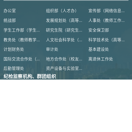
办公室
组织部（人才办）
宣传部（网络信息安全管理与新闻中心）
统战部
发展规划处（高等教育研究所）
人事处（教师工作部）
学生工作部（学生处、人武部）
研究生院（研究生工作部、学科建设办公室）
安全保卫部
教务处（教师教学发展中心）
人文社会科学处（高等人文研究院）
科学技术处（高等研究院）
计划财务处
审计处
基本建设处
国际交流合作处（港澳台事务办公室）
地方合作处（校友总会办公室）
离退休工作处
后勤管理处
资产设备与实验室管理处
纪检监察机构、群团组织
教学机构
教辅机构
附属单位
教育部
|
浙江省教育厅
|
绍兴市人民政府
|
官方微博
|
本科教育教
学审核评估
|
高校科研经费使用信息公开