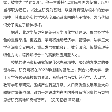
家，被誉为“学界泰斗”。他一生秉持“以富民强国为使命，以担
当尽职为己任，以独立研究为基础，以坚持真理为根本”的治学
精神，其求真务实的学术态度和心系家国的赤子情怀，为当代知
识分子树立了精神标杆。
据悉，此次学院更名是绍兴大学深化学科建设、彰显办学特
色的重要举措。更名后，学院将推动经济学、管理学、法学三大
学科深度交叉融合，重点发展智能会计、数字法治、智慧管理等
特色方向，培养知行合一的高素质应用型人才。
校地共建马寅初研究院是传承先贤精神、服务地方发展的关
键布局。研究院将在2022年组建的基础上，聚合北京大学、浙
江大学等顶尖高校智力资源，系统开展马寅初经济学、人口学、
教育学思想研究，围绕产业转型升级、人口高质量发展等重大命
题提供决策咨询，致力于建设成为在国内外具有辨识度的马寅初
思想研究高地和高端智库。
（见习记者 章鸿昱）