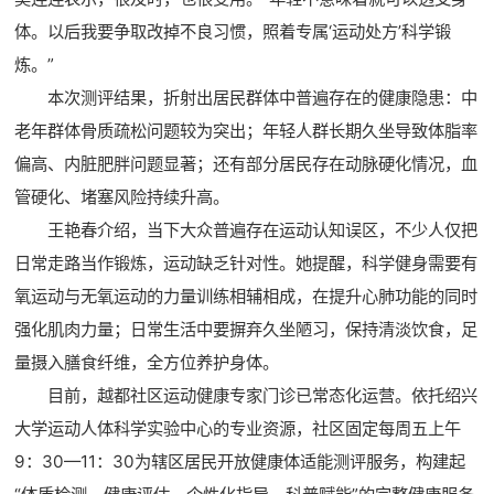
体。以后我要争取改掉不良习惯，照着专属‘运动处方’科学锻
炼。”
本次测评结果，折射出居民群体中普遍存在的健康隐患：中
老年群体骨质疏松问题较为突出；年轻人群长期久坐导致体脂率
偏高、内脏肥胖问题显著；还有部分居民存在动脉硬化情况，血
管硬化、堵塞风险持续升高。
王艳春介绍，当下大众普遍存在运动认知误区，不少人仅把
日常走路当作锻炼，运动缺乏针对性。她提醒，科学健身需要有
氧运动与无氧运动的力量训练相辅相成，在提升心肺功能的同时
强化肌肉力量；日常生活中要摒弃久坐陋习，保持清淡饮食，足
量摄入膳食纤维，全方位养护身体。
目前，越都社区运动健康专家门诊已常态化运营。依托绍兴
大学运动人体科学实验中心的专业资源，社区固定每周五上午
9：30—11：30为辖区居民开放健康体适能测评服务，构建起