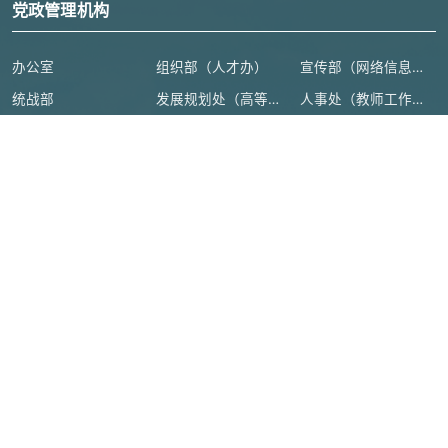
党政管理机构
办公室
组织部（人才办）
宣传部（网络信息安全管理与新闻中心）
统战部
发展规划处（高等教育研究所）
人事处（教师工作部）
学生工作部（学生处、人武部）
研究生院（研究生工作部、学科建设办公室）
安全保卫部
教务处（教师教学发展中心）
人文社会科学处（高等人文研究院）
科学技术处（高等研究院）
计划财务处
审计处
基本建设处
国际交流合作处（港澳台事务办公室）
地方合作处（校友总会办公室）
离退休工作处
后勤管理处
资产设备与实验室管理处
纪检监察机构、群团组织
教学机构
教辅机构
附属单位
教育部
|
浙江省教育厅
|
绍兴市人民政府
|
官方微博
|
本科教育教