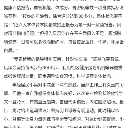
健康评估报告，血管机能、体成分、骨密度等数十项身体指标清
晰罗列。“按你的年龄看，综合评分达到80多分，整体状态很不
错！”绍兴大学体育学院副教授王艳春为她一对一解读报告，同
时精准指出问题：“但报告显示你存在蛋白质摄入不足，腹部脂
肪偏高。日常可以多做腹部练习，每餐搭配鱼虾、牛奶，补足蛋
白质。”
“专家给我的指导特别实用、针对性很强！”陈燕飞笑着说，
后续会坚持每天步行6000步，利用社区健身房划船机等器械重
点锻炼腹部力量，同步调整饮食习惯，科学调理身体状态。
年轻居民小吴对本次测评深有感触。虽然工作上有久坐的习
惯，但他一直自我感觉身体状态良好，这次专业检测却给他“浇”
来一盆冷水：有高血压趋势，基础代谢偏低，内脏脂肪超标。报
告上同时给出运动建议：坚持羽毛球等有氧运动，同时辅以核
心、背部等全身力量训练与平衡专项练习。对这份健康提醒，小
吴连连表示，很及时，也很受用。“年轻不意味着就可以透支身