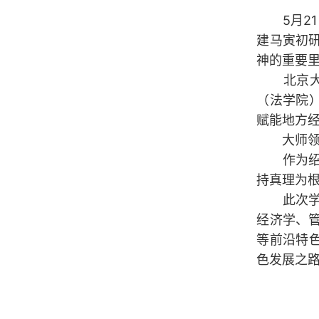
5月21
建马寅初
神的重要
北京大学
（法学院
赋能地方
大师领
作为绍兴
持真理为
此次学院
经济学、
等前沿特
色发展之