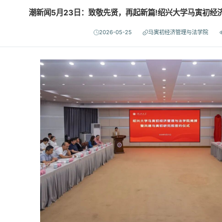
潮新闻5月23日：致敬先贤，再起新篇!绍兴大学马寅初经
2026-05-25
马寅初经济管理与法学院