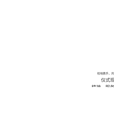
校地携手，
仪式现场
精神、服
研究院将
将成为马
至国家的