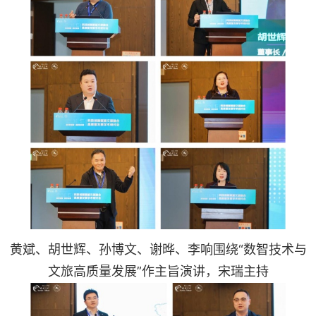
黄斌、胡世辉、孙博文、谢晔、李响围绕“数智技术与
文旅高质量发展”作主旨演讲，宋瑞主持