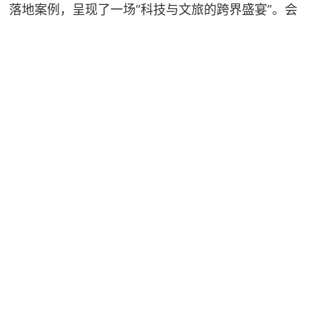
落地案例，呈现了一场“科技与文旅的跨界盛宴”。会
议主题突出，充分凝聚了参会者共识；专家跨界广
泛，不同领域学者同台交流，相互启发；参会人员年
龄层次丰富，老、中、青专家各展所长；话题引领性
强，顺应时代趋势；交流成效显著，嘉宾们注重理念
传播，播撒了思想种子。中国文旅科技创新研究院将
继续探索学界、商界、政界等协同合作的全新渠道，
为旅游强国建设注入强劲动能。
（责编：李一珊）