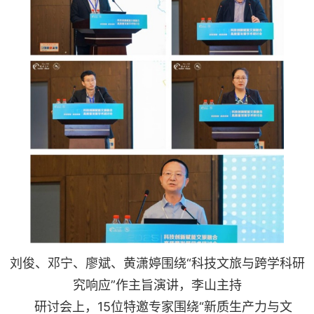
刘俊、邓宁、廖斌、黄潇婷围绕“科技文旅与跨学科研
究响应”作主旨演讲，李山主持
研讨会上，15位特邀专家围绕“新质生产力与文