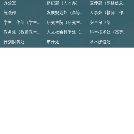
办公室
组织部（人才办）
宣传部（网络信息安全管理与新闻中心）
统战部
发展规划处（高等教育研究所）
人事处（教师工作部）
学生工作部（学生处、人武部）
研究生院（研究生工作部、学科建设办公室）
安全保卫部
教务处（教师教学发展中心）
人文社会科学处（高等人文研究院）
科学技术处（高等研究院）
计划财务处
审计处
基本建设处
国际交流合作处（港澳台事务办公室）
地方合作处（校友总会办公室）
离退休工作处
后勤管理处
资产设备与实验室管理处
纪检监察机构、群团组织
教学机构
教辅机构
附属单位
教育部
|
浙江省教育厅
|
绍兴市人民政府
|
官方微博
|
本科教育教
学审核评估
|
高校科研经费使用信息公开
地址：绍兴市城南大道1077号
|
邮编：312000
|
IPV6