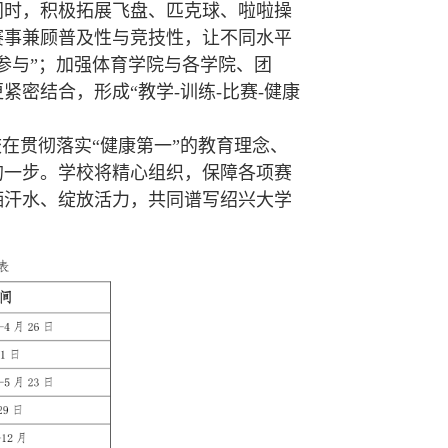
同时，积极拓展飞盘、匹克球、啦啦操
赛事兼顾普及性与竞技性，让不同水平
参与”；加强体育学院与各学院、团
密结合，形成“教学-训练-比赛-健康
在贯彻落实“健康第一”的教育理念、
的一步。学校将精心组织，保障各项赛
洒汗水、绽放活力，共同谱写绍兴大学