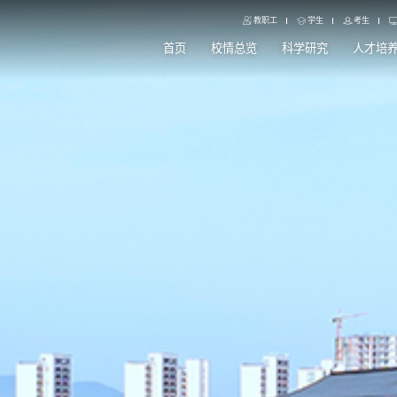
教职工
学生
考生
首页
校情总览
科学研究
人才培