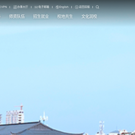
VPN
办事大厅
电子邮箱
English
返回旧版
养
师资队伍
招生就业
校地共生
文化润校