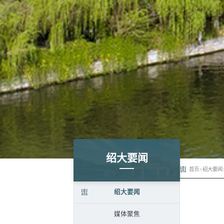
绍大要闻
首页
>
绍大要闻
绍大要闻
媒体聚焦