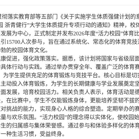
贯彻落实教育部等五部门《关于实施学生体质强健计划的
园 浙青健行”大学生体质提升专项行动的通知》精神，
发展为中心，正式制定并发布2026年度“活力校园”体育
引15700人次参与，旨在通过系统化、常态化的体育竞
勃勃的校园体育文化。
促进，强化政策落实。据悉，该
计划将国家与省级层
的具体行动与实践。通过举办贯穿全年、覆盖广泛的体育赛
召，为学生提供充足的体育锻炼与竞技平台。核心目标是切
生主动投入体育锻炼，为学生的长期健康与学业发展奠定
发展，培育校园活力。相关负责人表示，
体育活动是
径，在比赛中，学生不仅能锻炼身体，更能培养坚韧不拔
应对挑战的能力，实现身心人格的综合塑造。定期举办的
能量与欢乐氛围。“活力校园”的理念得以实体化，使校园
学生的归属感与集体荣誉感。通过参与和体验多样化的体
为一种生活习惯，受益终身。