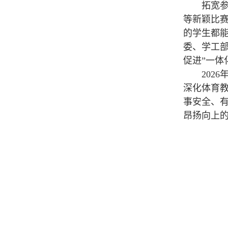
拓宽参与
等新颖比
的学生都
委、学工部
促进”一体
2026年
深化体育
事安全、
昂扬向上