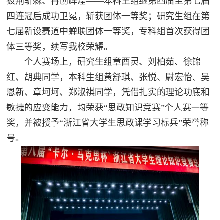
披荆斩棘、再创辉煌——本科生组继第四届至第七届
四连冠后成功卫冕，斩获团体一等奖；研究生组在第
七届新设赛道中蝉联团体一等奖，
专科组首次获得团
体三等奖，
续写我校荣耀。
个人赛场上，研究生组章酉灵、刘柏茹、徐锦
红、胡典同学，本科生组黄舒琪、张悦、尉宏怡、吴
恩新、章坷坷、郑淑祺同学，凭借扎实的理论功底和
敏捷的应变能力，均荣获“思政知识竞赛”个人赛一等
奖，并被授予“浙江省大学生思政课学习标兵”荣誉称
号。