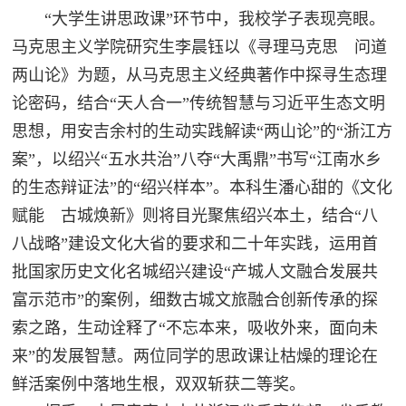
“大学生讲思政课”环节中，我校学子表现亮眼。
马克思主义学院研究生李晨钰以《寻理马克思 问道
两山论》为题，从马克思主义经典著作中探寻生态理
论密码，结合“天人合一”传统智慧与习近平生态文明
思想，用安吉余村的生动实践解读“两山论”的“浙江方
案”，以绍兴“五水共治”八夺“大禹鼎”书写“江南水乡
的生态辩证法”的“绍兴样本”。本科生潘心甜的《文化
赋能 古城焕新》则将目光聚焦绍兴本土，结合“八
八战略”建设文化大省的要求和二十年实践，运用首
批国家历史文化名城绍兴建设“产城人文融合发展共
富示范市”的案例，细数古城文旅融合创新传承的探
索之路，生动诠释了“不忘本来，吸收外来，面向未
来”的发展智慧。两位同学的思政课让枯燥的理论在
鲜活案例中落地生根，双双斩获二等奖。