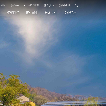
VPN
办事大厅
电子邮箱
English
返回旧版
养
师资队伍
招生就业
校地共生
文化润校