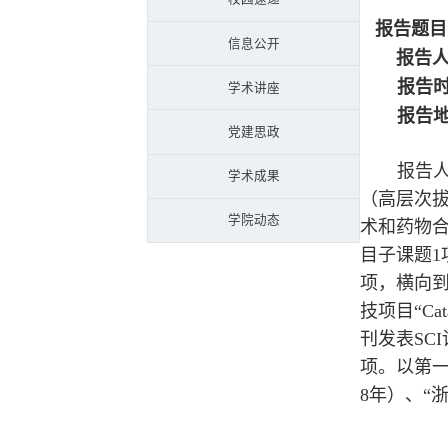
报告题目
信息公开
报告
报告
学术讲座
报告
党建思政
报告
学术成果
（高层次
学院动态
术和药物
目子课题1
项，横向到
技项目“Catal
刊发表SC
项。
以第一
8年）、“