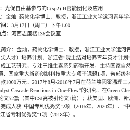
：光促自由基参与的C(sp2)-H官能团化及应用
人
：金灿
药物化学博士、教授，浙江工业大学运河青年学
时间
：
3
月
17
日（周
三
）
下午
1
:
0
0
地点
：河西志廉楼136会议室
人简介：
金灿，药物化学博士、教授，浙江工业大学运河
拔尖人才）培养计划、浙江省“院士结对培养青年英才计划
合成工艺研究，专注于维生素系列药物开发，主持国家自然
项、国家重大新药创制科技重大专项子课题1项，省部级科
款1000万元。2017年8月-2018年7月在荷兰埃因霍温
yst Cascade Reactions in One-Flow”的研究。
在Green Che
I论文52篇（其中ESI高被引论文1篇）；获美国、欧洲、
完成人获“中国专利优秀奖”2项（2016年、2020年）、“
浙江省专利优秀奖”1项（2018年）。