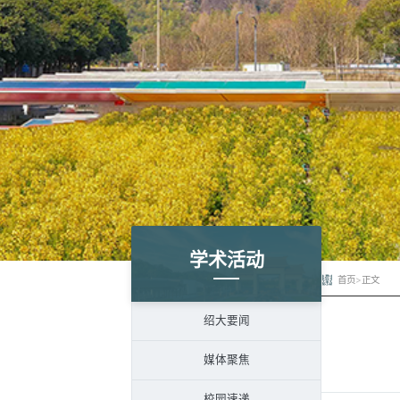
学术活动
首页
>
正文
绍大要闻
媒体聚焦
校园速递