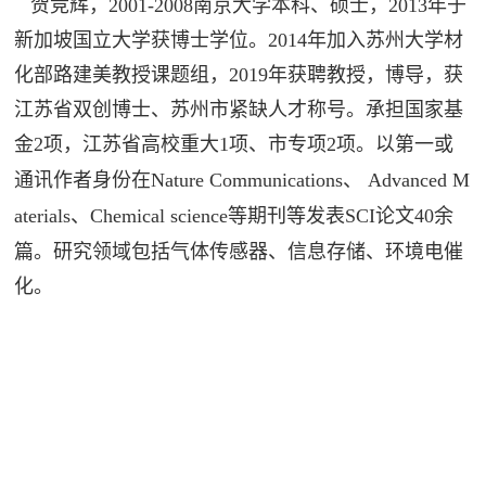
贺竞辉，
2
001-
2
008
南京大学本科、硕士，
20
13
年于
新加坡国立大学获博士学位。
2014
年加入苏州大学材
化部路建美教授课题组，
2
019
年获聘教授，博导，获
江苏省双创博士、苏州市紧缺人才称号。承担国家基
金
2
项，江苏省高校重大
1
项、市专项
2
项。
以第一或
通讯作者身份在
Nature Communications
、
Advanced M
aterials
、
C
hemical science
等期刊等发表
SCI
论文
4
0
余
篇。
研究领域包括气体传感器、信息存储、环境电催
化。