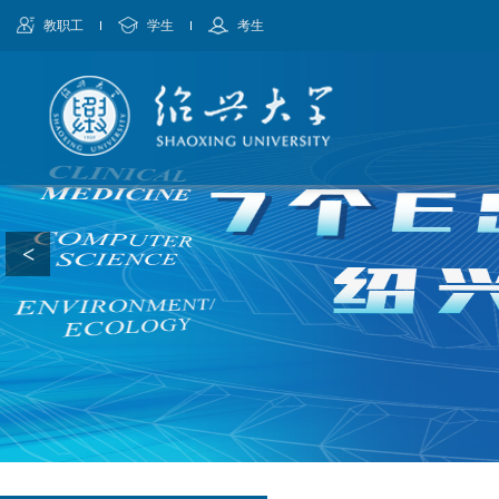
教职工
学生
考生
<