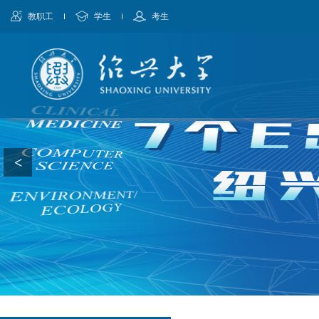
教职工
学生
考生
<