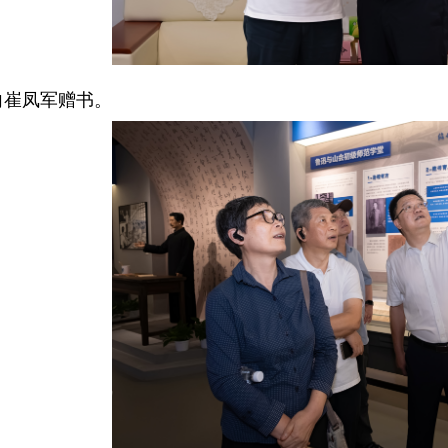
崔凤军赠书。