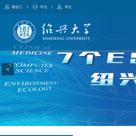
教职工
学生
考生
<