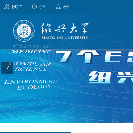
教职工
学生
考生
<