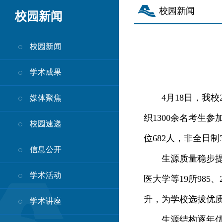
校园新闻
校园新闻
校园新闻
学术成果
4月18日，我
媒体聚焦
织1300余名考生
校园速递
位682人，非全日制
信息公开
生源质量稳步
学术活动
医大学等19所98
升，为学校选拔优
学术讲座
生源结构逐年