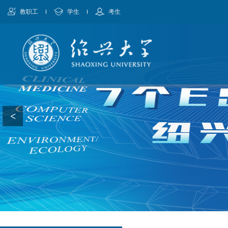
教职工
学生
考生
<